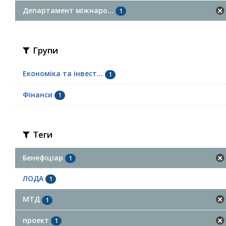
Департамент міжнаро...
1
Групи
Економіка та інвест...
1
Фінанси
1
Теги
Бенефіціар
1
ЛОДА
1
МТД
1
проект
1