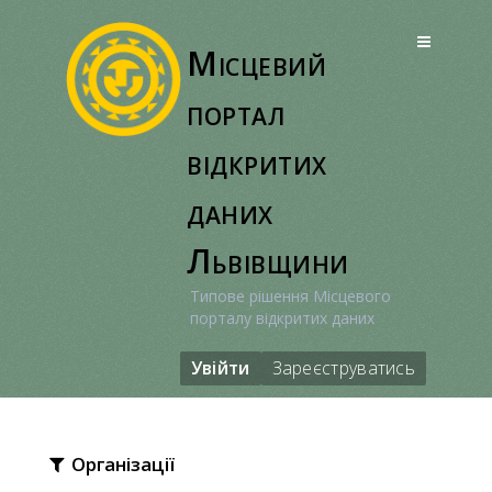
Перейти
до
Місцевий
вмісту
портал
відкритих
даних
Львівщини
Типове рішення Місцевого
порталу відкритих даних
Увійти
Зареєструватись
Організації