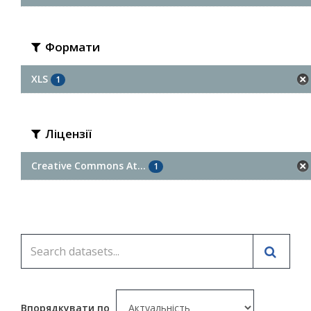
Формати
XLS
1
Ліцензії
Creative Commons At...
1
Впорядкувати по