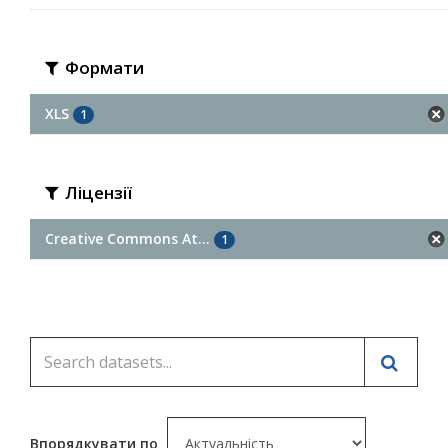
Формати
XLS
1
Ліцензії
Creative Commons At...
1
Впорядкувати по