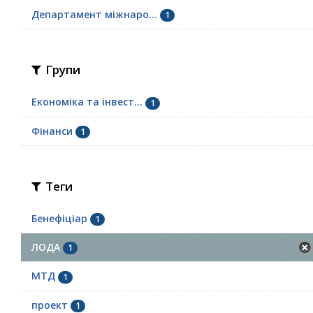
Департамент міжнаро...
1
Групи
Економіка та інвест...
1
Фінанси
1
Теги
Бенефіціар
1
ЛОДА
1
МТД
1
проект
1