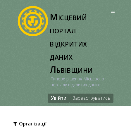
Перейти
до
Місцевий
вмісту
портал
відкритих
даних
Львівщини
Типове рішення Місцевого
порталу відкритих даних
Увійти
Зареєструватись
Організації