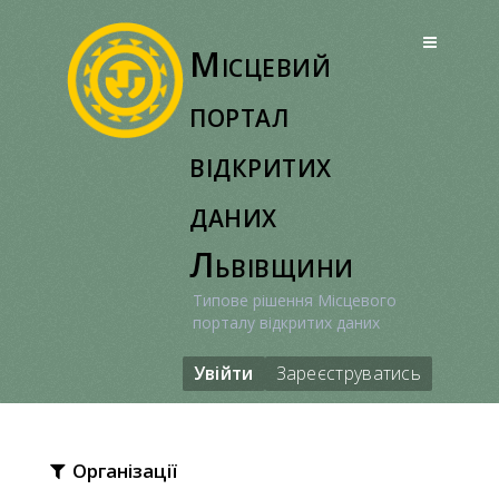
Перейти
до
Місцевий
вмісту
портал
відкритих
даних
Львівщини
Типове рішення Місцевого
порталу відкритих даних
Увійти
Зареєструватись
Організації