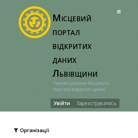
Перейти
до
Місцевий
вмісту
портал
відкритих
даних
Львівщини
Типове рішення Місцевого
порталу відкритих даних
Увійти
Зареєструватись
Організації