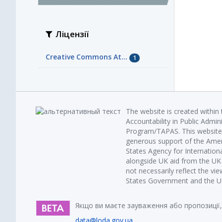
Ліцензії
Creative Commons At...
1
The website is created within
Accountability in Public Admin
Program/TAPAS. This website 
generous support of the Amer
States Agency for Internatio
alongside UK aid from the U
not necessarily reflect the vi
States Government and the UK 
Якщо ви маєте зауваження або пропозиції,
data@loda.gov.ua