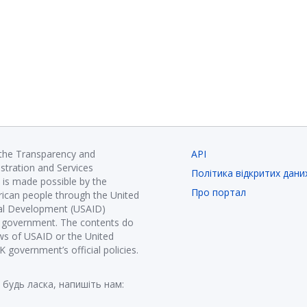
 the Transparency and
API
istration and Services
Політика відкритих дани
is made possible by the
Про портал
ican people through the United
nal Development (USAID)
K government. The contents do
ews of USAID or the United
government’s official policies.
 будь ласка, напишіть нам: