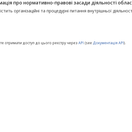
ація про нормативно-правові засади діяльності обласн
істить організаційні та процедурні питання внутрішньої діяльност
те отримати доступ до цього реєстру через
API
(see
Документація API
).