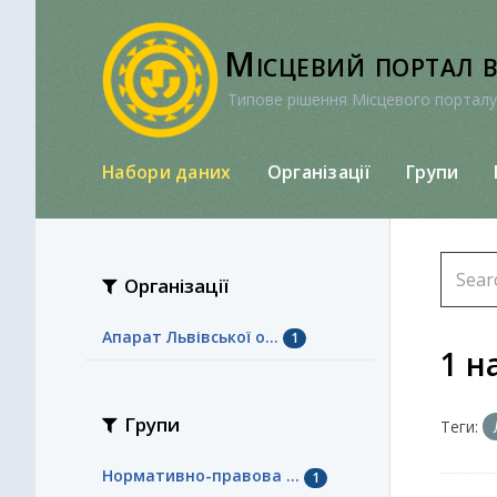
Перейти
до
Місцевий портал 
вмісту
Типове рішення Місцевого порталу
Набори даних
Організації
Групи
Організації
Апарат Львівської о...
1
1 н
Групи
Теги:
Нормативно-правова ...
1