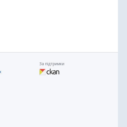
За підтримки
х