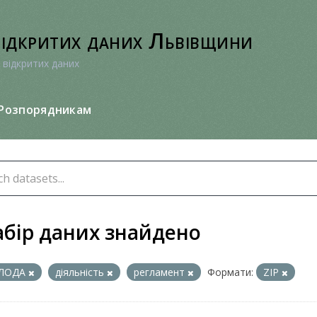
відкритих даних Львівщини
 відкритих даних
Розпорядникам
абір даних знайдено
ЛОДА
діяльність
регламент
Формати:
ZIP