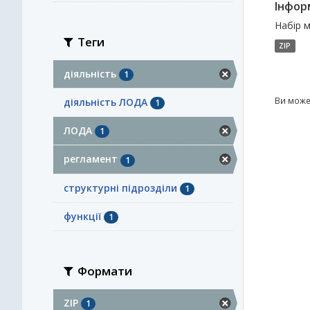
Інформ
Набір м
Теги
ZIP
діяльність
1
Ви може
діяльність ЛОДА
1
ЛОДА
1
регламент
1
структурні підрозділи
1
функції
1
Формати
ZIP
1