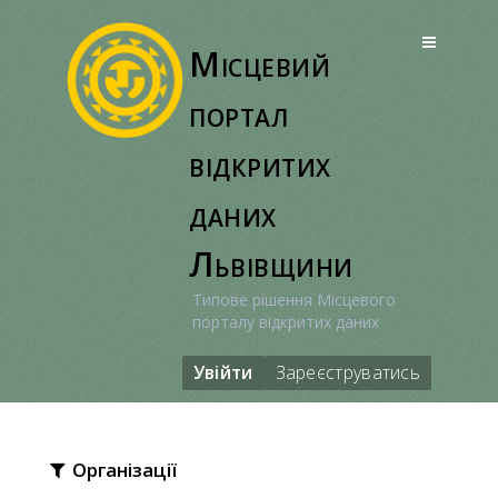
Перейти
до
Місцевий
вмісту
портал
відкритих
даних
Львівщини
Типове рішення Місцевого
порталу відкритих даних
Увійти
Зареєструватись
Організації