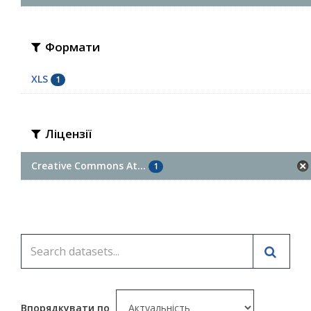
Формати
XLS
1
Ліцензії
Creative Commons At...
1
Впорядкувати по