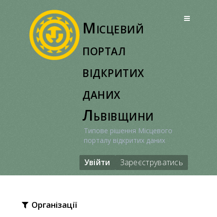
Перейти
до
Місцевий
вмісту
портал
відкритих
даних
Львівщини
Типове рішення Місцевого
порталу відкритих даних
Увійти
Зареєструватись
Організації