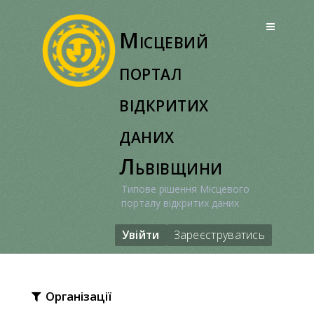
Перейти
до
Місцевий
вмісту
портал
відкритих
даних
Львівщини
Типове рішення Місцевого
порталу відкритих даних
Увійти
Зареєструватись
Організації