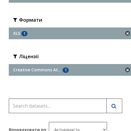
Формати
XLS
1
Ліцензії
Creative Commons At...
1
Впорядкувати по