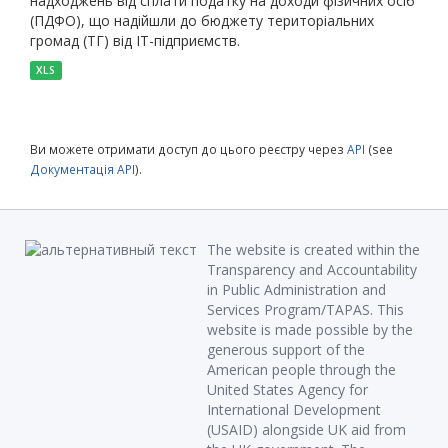
надходжень від сплати податку на доходи фізичних осіб
(ПДФО), що надійшли до бюджету територіальних
громад (ТГ) від ІТ-підприємств.
XLS
Ви можете отримати доступ до цього реєстру через
API
(see
Документація API
).
The website is created within the
Transparency and Accountability
in Public Administration and
Services Program/TAPAS. This
website is made possible by the
generous support of the
American people through the
United States Agency for
International Development
(USAID) alongside UK aid from