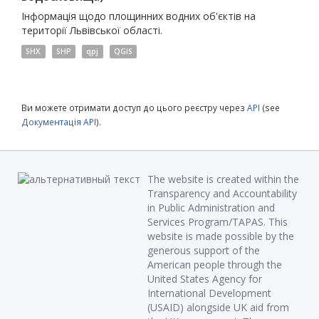
Інформація щодо площинних водних об'єктів на
території Львівської області.
SHX
SHP
qpj
QGIS
Ви можете отримати доступ до цього реєстру через
API
(see
Документація API
).
The website is created within the
Transparency and Accountability
in Public Administration and
Services Program/TAPAS. This
website is made possible by the
generous support of the
American people through the
United States Agency for
International Development
(USAID) alongside UK aid from