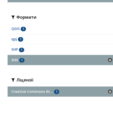
Формати
QGIS
1
qpj
1
SHP
1
SHX
1
Ліцензії
Creative Commons At...
1