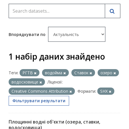
Впорядкувати по
1 набір даних знайдено
Теги:
РГТВ
водойма
Ставок
озеро
водосховище
Ліцензії:
Creative Commons Attribution
Формати:
SHX
Фільтрувати результати
Площинні водні об'єкти (озера, ставки,
водосховища)