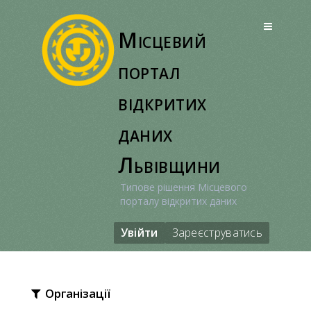
Перейти
до
Місцевий
вмісту
портал
відкритих
даних
Львівщини
Типове рішення Місцевого
порталу відкритих даних
Увійти
Зареєструватись
Організації