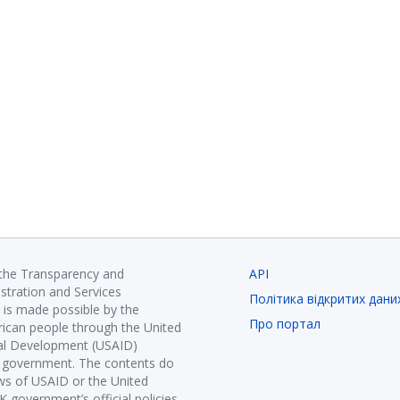
 the Transparency and
API
istration and Services
Політика відкритих дани
is made possible by the
Про портал
ican people through the United
nal Development (USAID)
K government. The contents do
ews of USAID or the United
government’s official policies.