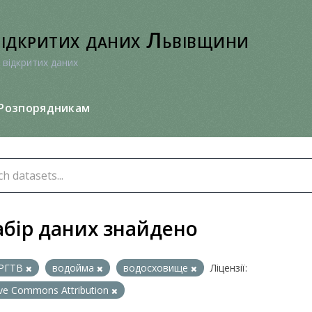
відкритих даних Львівщини
 відкритих даних
Розпорядникам
абір даних знайдено
РГТВ
водойма
водосховище
Ліцензії:
ive Commons Attribution