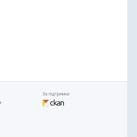
За підтримки
х