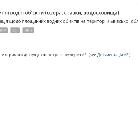
нні водні об'єкти (озера, ставки, водосховища)
ція щодо площинних водних об'єктів на території Львівської обл
SHP
qpj
QGIS
те отримати доступ до цього реєстру через
API
(see
Документація API
).