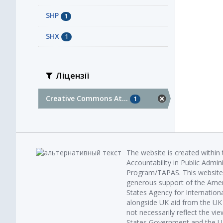
SHP
1
SHX
1
Ліцензії
Creative Commons At...
1
The website is created within
Accountability in Public Admin
Program/TAPAS. This website 
generous support of the Amer
States Agency for Internatio
alongside UK aid from the U
not necessarily reflect the vi
States Government and the UK 