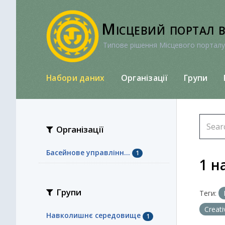
Перейти
до
Місцевий портал 
вмісту
Типове рішення Місцевого порталу
Набори даних
Організації
Групи
Організації
Басейнове управлінн...
1
1 н
Групи
Теги:
Creat
Навколишнє середовище
1