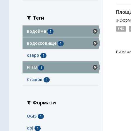
Площи
Теги
Інформа
SHX
водойма
1
водосховище
1
Ви може
озеро
1
РГТВ
1
Ставок
1
Формати
QGIS
1
qpj
1