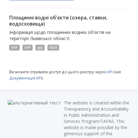
Площинні водні об'єкти (озера, ставки,
водосховища)
Інформація щодо площинних водних об'єктів на
території Львівської області.
SHX
SHP
qpj
QGIS
Ви можете отримати доступ до цього реєстру через
API
(see
Документація API
).
The website is created within the
Transparency and Accountability
in Public Administration and
Services Program/TAPAS. This
website is made possible by the
generous support of the