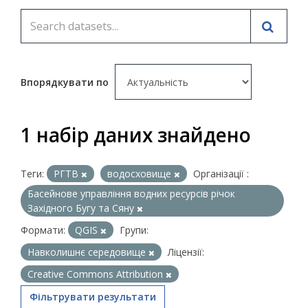
Впорядкувати по
1 набір даних знайдено
Теги:
РГТВ
водосховище
Організації :
Басейнове управління водних ресурсів річок
Західного Бугу та Сяну
Формати:
QGIS
Групи:
Навколишнє середовище
Ліцензії:
Creative Commons Attribution
Фільтрувати результати