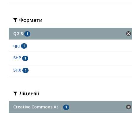
Формати
QGIS
1
qpj
1
SHP
1
SHX
1
Ліцензії
Creative Commons At...
1