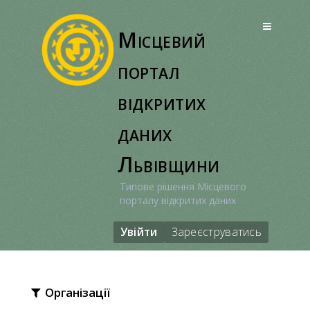
Перейти
до
Місцевий
вмісту
портал
відкритих
даних
Львівщини
Типове рішення Місцевого
порталу відкритих даних
Увійти
Зареєструватись
Організації