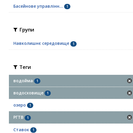
Басейнове управлінн...
1
Групи
Навколишнє середовище
1
Теги
водойма
1
водосховище
1
озеро
1
РГТВ
1
Ставок
1