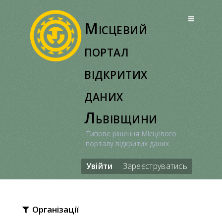
Перейти
до
Місцевий
вмісту
портал
відкритих
даних
Львівщини
Типове рішення Місцевого
порталу відкритих даних
Увійти
Зареєструватись
Організації