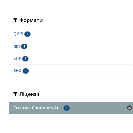
Формати
QGIS
1
qpj
1
SHP
1
SHX
1
Ліцензії
Creative Commons At...
1