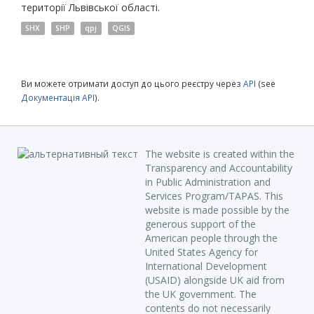
території Львівської області.
SHX
SHP
qpj
QGIS
Ви можете отримати доступ до цього реєстру через
API
(see
Документація API
).
The website is created within the
Transparency and Accountability
in Public Administration and
Services Program/TAPAS. This
website is made possible by the
generous support of the
American people through the
United States Agency for
International Development
(USAID) alongside UK aid from
the UK government. The
contents do not necessarily