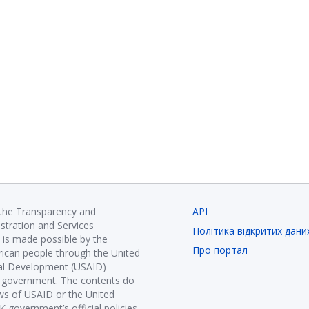
 the Transparency and
API
istration and Services
Політика відкритих дани
is made possible by the
Про портал
ican people through the United
nal Development (USAID)
K government. The contents do
ews of USAID or the United
government’s official policies.