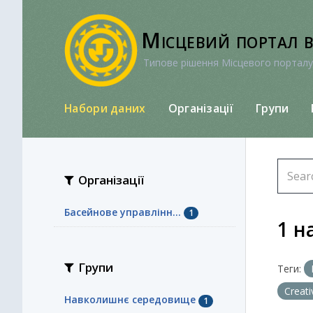
Перейти
до
Місцевий портал 
вмісту
Типове рішення Місцевого порталу
Набори даних
Організації
Групи
Організації
Басейнове управлінн...
1
1 н
Групи
Теги:
Creat
Навколишнє середовище
1