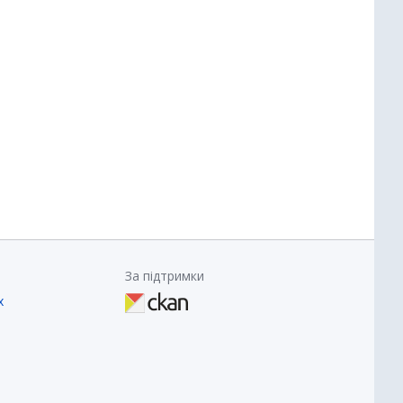
За підтримки
х