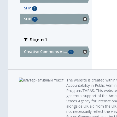
SHP
1
SHX
1
Ліцензії
Creative Commons At...
1
The website is created within
Accountability in Public Admin
Program/TAPAS. This website 
generous support of the Amer
States Agency for Internatio
alongside UK aid from the U
not necessarily reflect the vi
States Government and the UK 