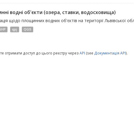
нні водні об'єкти (озера, ставки, водосховища)
ція щодо площинних водних об'єктів на території Львівської обл
SHP
qpj
QGIS
те отримати доступ до цього реєстру через
API
(see
Документація API
).