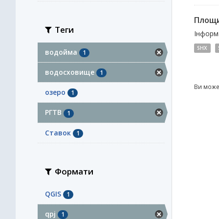
Площи
Теги
Інформа
SHX
водойма
1
водосховище
1
Ви може
озеро
1
РГТВ
1
Ставок
1
Формати
QGIS
1
qpj
1