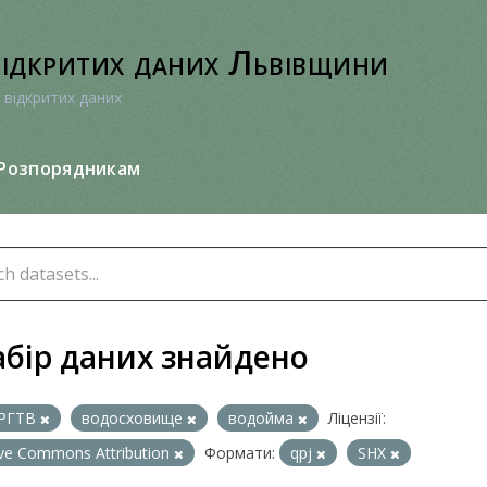
відкритих даних Львівщини
 відкритих даних
Розпорядникам
абір даних знайдено
РГТВ
водосховище
водойма
Ліцензії:
ive Commons Attribution
Формати:
qpj
SHX