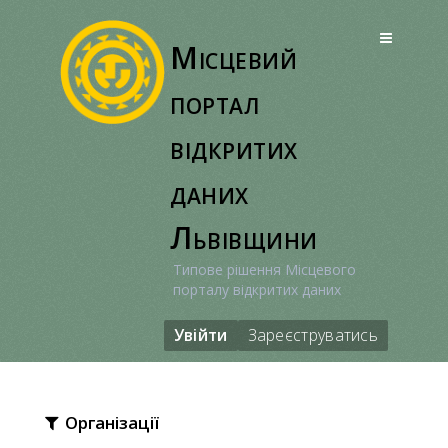
Перейти
до
Місцевий
вмісту
портал
відкритих
даних
Львівщини
Типове рішення Місцевого
порталу відкритих даних
Увійти
Зареєструватись
Організації