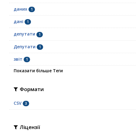
даних
1
дані
1
депутати
1
Депутати
1
звіт
1
Показати більше Теги
Формати
CSV
3
Ліцензії