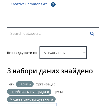
Creative Commons At...
3
Впорядкувати по
3 набори даних знайдено
Теги:
Стрий
Організації :
Стрийська міська рада
Групи:
Місцеве самоврядування