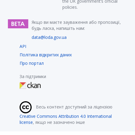
the UK government’s official
policies.
Якщо ви маєте зауваження або пропозиції,
будь ласка, напишіть нам:
data@loda.gov.ua
API
Політика відкритих даних
Про портал
За підтримки
Весь контент доступний за ліцензією
Creative Commons Attribution 4.0 International
license
, якщо не зазначено інше