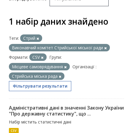
1 набір даних знайдено
Теги:
Стрий
Виконавчий комітет Стрийської міської ради
Формати:
CSV
Групи:
Місцеве самоврядування
Організації :
Стрийська міська рада
Фільтрувати результати
Адміністративні дані в значенні Закону України
"Про державну статистику", що ...
Набір містить статистичні дані
CSV