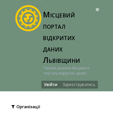
Перейти
до
Місцевий
вмісту
портал
відкритих
даних
Львівщини
Типове рішення Місцевого
порталу відкритих даних
Увійти
Зареєструватись
Організації