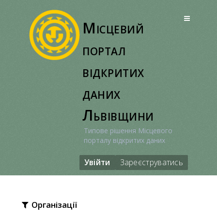
Перейти
до
Місцевий
вмісту
портал
відкритих
даних
Львівщини
Типове рішення Місцевого
порталу відкритих даних
Увійти
Зареєструватись
Організації