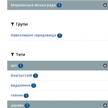
Моршинська міська рада
1
Групи
Навколишнє середовище
1
Теги
акт
1
благоустрій
1
видалення
1
газони
1
дерева
1