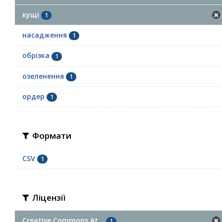
кущі
1
насадження
1
обрізка
1
озеленення
1
ордер
1
Формати
CSV
1
Ліцензії
Creative Commons At...
1