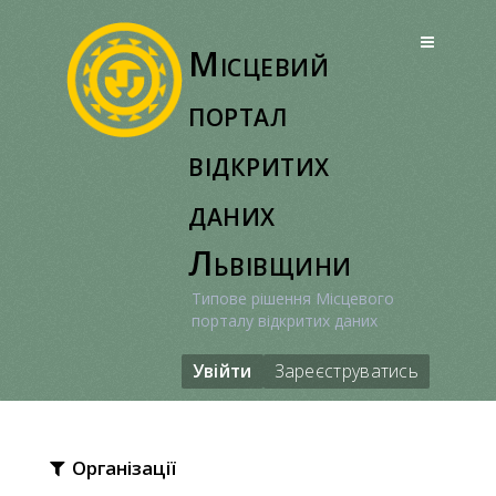
Перейти
до
Місцевий
вмісту
портал
відкритих
даних
Львівщини
Типове рішення Місцевого
порталу відкритих даних
Увійти
Зареєструватись
Організації