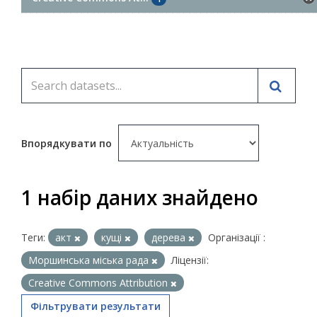
Впорядкувати по
1 набір даних знайдено
Теги:
акт
кущі
дерева
Організації :
Моршинська міська рада
Ліцензії:
Creative Commons Attribution
Фільтрувати результати