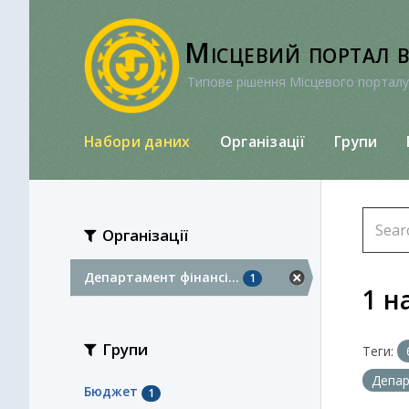
Перейти
до
Місцевий портал 
вмісту
Типове рішення Місцевого порталу
Набори даних
Організації
Групи
Організації
Департамент фінансі...
1
1 н
Групи
Теги:
Депар
Бюджет
1