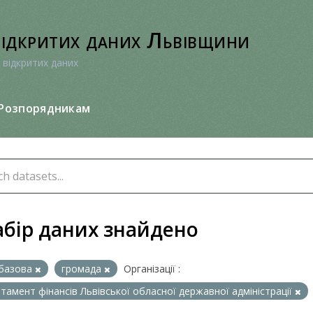
відкритих даних Львівщини
 відкритих даних
Розпорядникам
абір даних знайдено
базова
громада
Організації :
тамент фінансів Львівської обласної державної адміністрації