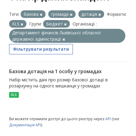
Теги:
базова
громада
дотація
Формати:
XLS
Групи:
Бюджет
Організації :
Департамент фінансів Львівської обласної
державної адміністрації
Фільтрувати результати
Базова дотація на 1 особу у громадах
Набір містить дані про розмір базової дотації в
розархунку на одного мешканця у громадах
XLS
Ви можете отримати доступ до цього реєстру через
API
(see
Документація API
).