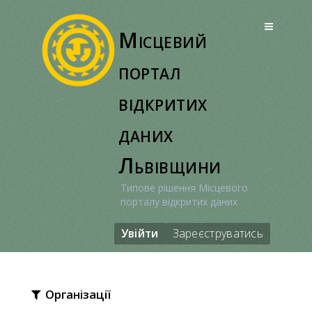
Перейти
до
Місцевий
вмісту
портал
відкритих
даних
Львівщини
Типове рішення Місцевого
порталу відкритих даних
Увійти
Зареєструватись
Організації