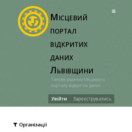
Перейти
до
Місцевий
вмісту
портал
відкритих
даних
Львівщини
Типове рішення Місцевого
порталу відкритих даних
Увійти
Зареєструватись
Організації