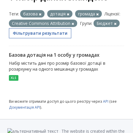
Теги:
базова
дотація
громада
Ліцензії:
Creative Commons Attribution
Групи:
Бюджет
Фільтрувати результати
Базова дотація на 1 особу у громадах
Набір містить дані про розмір базової дотації в
розархунку на одного мешканця у громадах
XLS
Ви можете отримати доступ до цього реєстру через
API
(see
Документація API
).
The website is created within the