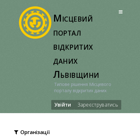
Перейти
до
Місцевий
вмісту
портал
відкритих
даних
Львівщини
Типове рішення Місцевого
порталу відкритих даних
Увійти
Зареєструватись
Організації