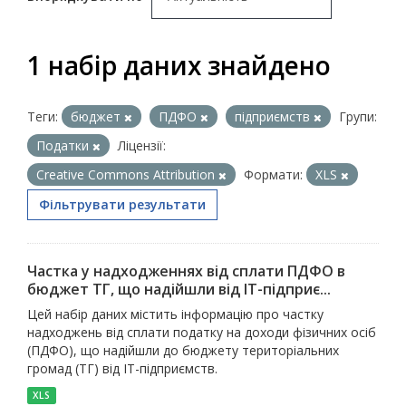
1 набір даних знайдено
Теги:
бюджет
ПДФО
підприємств
Групи:
Податки
Ліцензії:
Creative Commons Attribution
Формати:
XLS
Фільтрувати результати
Частка у надходженнях від сплати ПДФО в
бюджет ТГ, що надійшли від ІТ-підприє...
Цей набір даних містить інформацію про частку
надходжень від сплати податку на доходи фізичних осіб
(ПДФО), що надійшли до бюджету територіальних
громад (ТГ) від ІТ-підприємств.
XLS