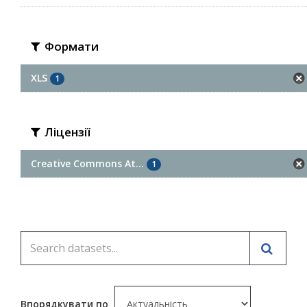
Формати
XLS
1
Ліцензії
Creative Commons At...
1
Впорядкувати по