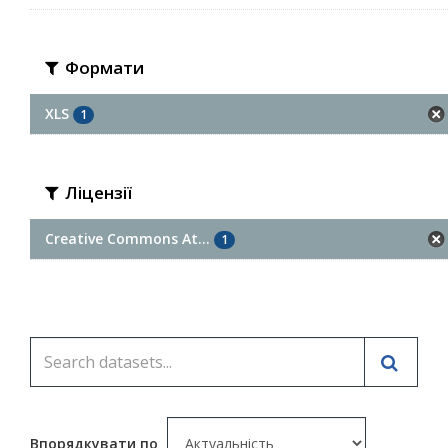
Формати
XLS
1
Ліцензії
Creative Commons At...
1
Впорядкувати по