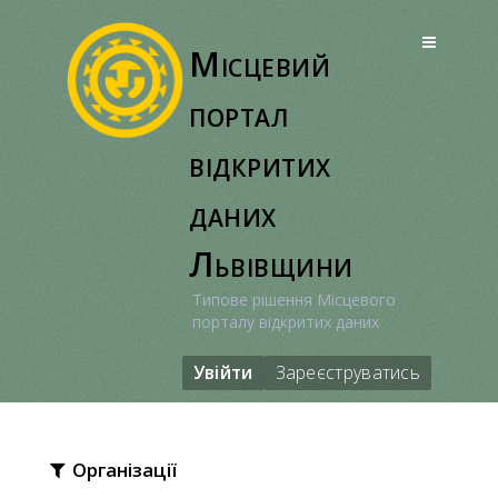
Перейти
до
Місцевий
вмісту
портал
відкритих
даних
Львівщини
Типове рішення Місцевого
порталу відкритих даних
Увійти
Зареєструватись
Організації