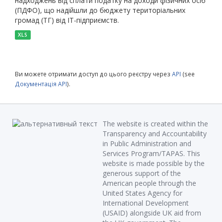
надходжень від сплати податку на доходи фізичних осіб
(ПДФО), що надійшли до бюджету територіальних
громад (ТГ) від ІТ-підприємств.
XLS
Ви можете отримати доступ до цього реєстру через
API
(see
Документація API
).
The website is created within the
Transparency and Accountability
in Public Administration and
Services Program/TAPAS. This
website is made possible by the
generous support of the
American people through the
United States Agency for
International Development
(USAID) alongside UK aid from