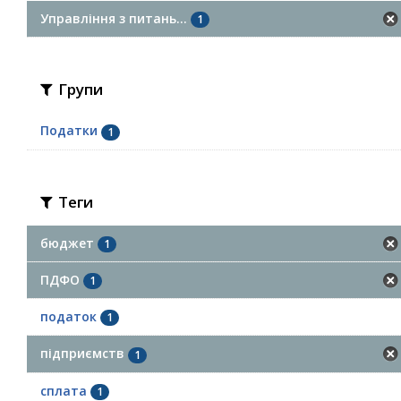
Управління з питань...
1
Групи
Податки
1
Теги
бюджет
1
ПДФО
1
податок
1
підприємств
1
сплата
1