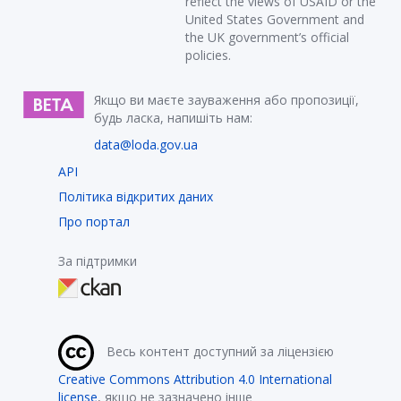
reflect the views of USAID or the
United States Government and
the UK government’s official
policies.
Якщо ви маєте зауваження або пропозиції,
будь ласка, напишіть нам:
data@loda.gov.ua
API
Політика відкритих даних
Про портал
За підтримки
Весь контент доступний за ліцензією
Creative Commons Attribution 4.0 International
license
, якщо не зазначено інше