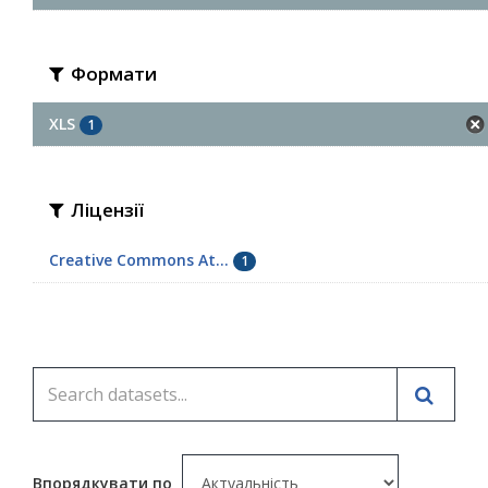
Формати
XLS
1
Ліцензії
Creative Commons At...
1
Впорядкувати по