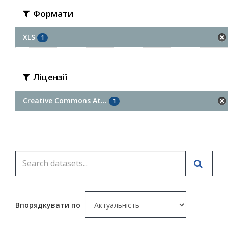
Формати
XLS
1
Ліцензії
Creative Commons At...
1
Впорядкувати по