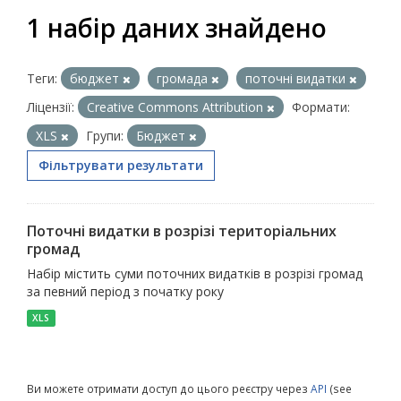
1 набір даних знайдено
Теги:
бюджет
громада
поточні видатки
Ліцензії:
Creative Commons Attribution
Формати:
XLS
Групи:
Бюджет
Фільтрувати результати
Поточні видатки в розрізі територіальних
громад
Набір містить суми поточних видатків в розрізі громад
за певний період з початку року
XLS
Ви можете отримати доступ до цього реєстру через
API
(see