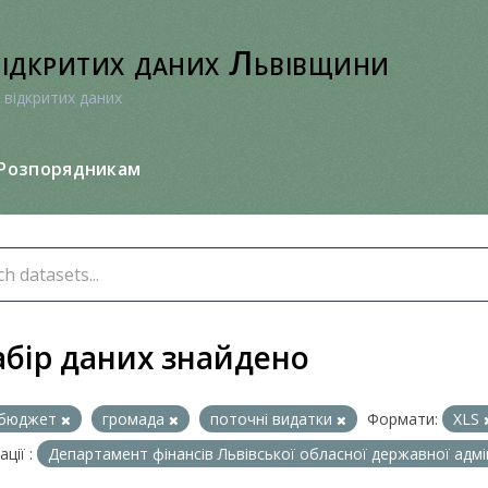
відкритих даних Львівщини
 відкритих даних
Розпорядникам
абір даних знайдено
бюджет
громада
поточні видатки
Формати:
XLS
ції :
Департамент фінансів Львівської обласної державної адмі