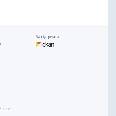
За підтримки
х
о інше