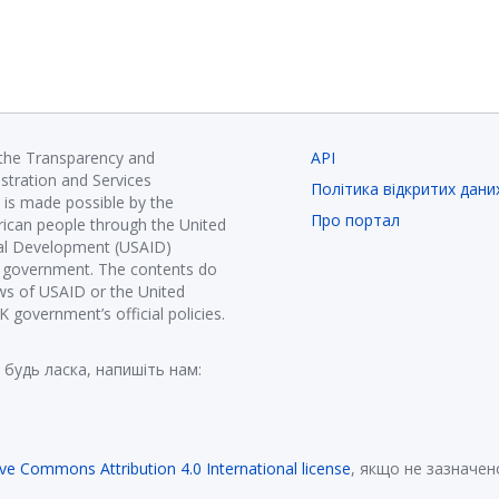
 the Transparency and
API
istration and Services
Політика відкритих дани
is made possible by the
Про портал
ican people through the United
nal Development (USAID)
K government. The contents do
ews of USAID or the United
government’s official policies.
 будь ласка, напишіть нам:
ive Commons Attribution 4.0 International license
, якщо не зазначен