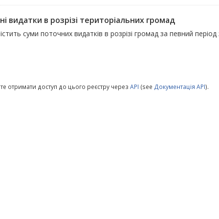
ні видатки в розрізі територіальних громад
істить суми поточних видатків в розрізі громад за певний період
те отримати доступ до цього реєстру через
API
(see
Документація API
).