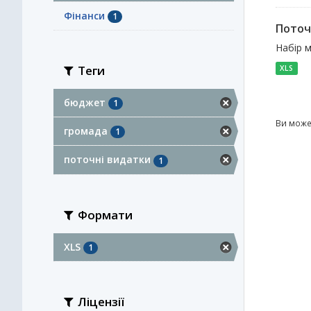
Фінанси
1
Поточ
Набір м
Теги
XLS
бюджет
1
Ви може
громада
1
поточні видатки
1
Формати
XLS
1
Ліцензії