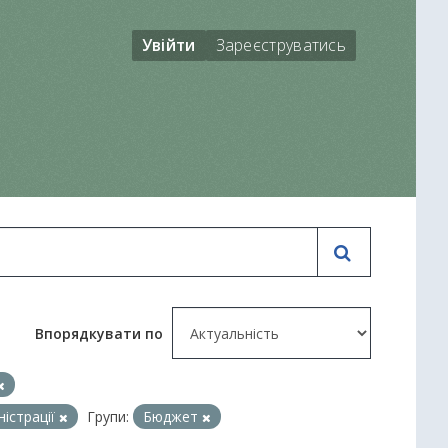
Увійти
Зареєструватись
Впорядкувати по
ністрації
Групи:
Бюджет