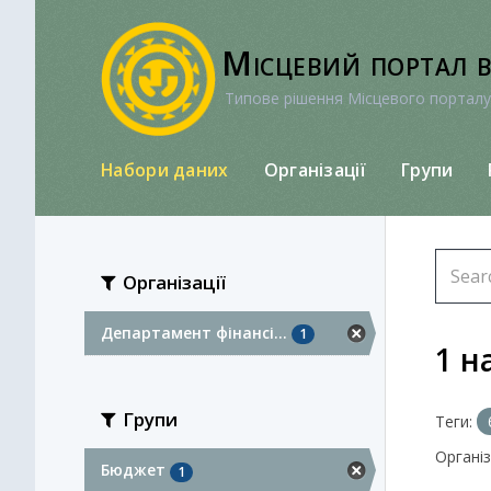
Перейти
до
Місцевий портал 
вмісту
Типове рішення Місцевого порталу
Набори даних
Організації
Групи
Організації
Департамент фінансі...
1
1 н
Групи
Теги:
Організа
Бюджет
1