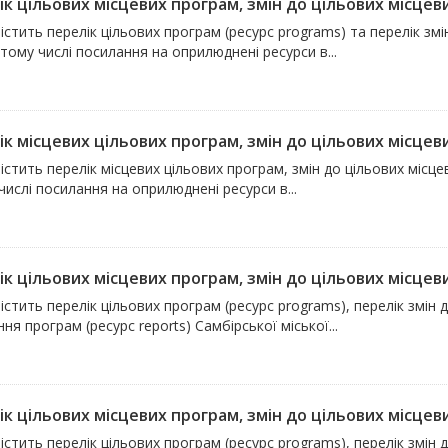
к цільових місцевих програм, змін до цільових місцевих
істить перелік цільових програм (ресурс programs) та перелік зм
 тому числі посилання на оприлюднені ресурси в...
к місцевих цільових програм, змін до цільових місцевих
істить перелік місцевих цільових програм, змін до цільових місц
числі посилання на оприлюднені ресурси в...
к цільових місцевих програм, змін до цільових місцевих
істить перелік цільових програм (ресурс programs), перелік змін 
ня програм (ресурс reports) Самбірської міської...
к цільових місцевих програм, змін до цільових місцевих
істить перелік цільових програм (ресурс programs), перелік змін 