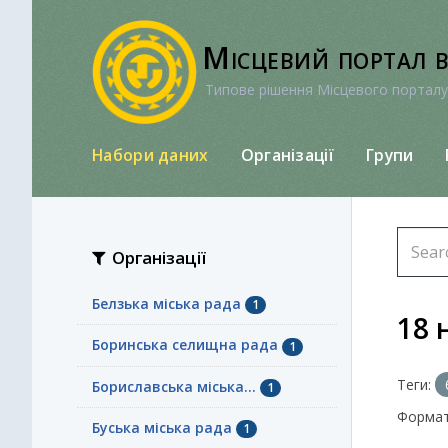
Перейти
до
Місцевий портал 
вмісту
Типове рішення Місцевого порталу
Набори даних
Організації
Групи
Організації
Белзька міська рада
1
18 
Боринська селищна рада
1
Теги:
Бориславська міська...
1
Формат
Буська міська рада
1