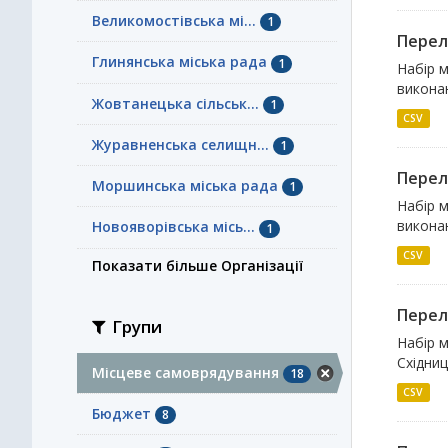
Великомостівська мі...
1
Перелі
Глинянська міська рада
1
Набір м
виконан
Жовтанецька сільськ...
1
CSV
Журавненська селищн...
1
Перелі
Моршинська міська рада
1
Набір м
виконан
Новояворівська місь...
1
CSV
Показати більше Організації
Перелі
Групи
Набір м
Східниц
Місцеве самоврядування
18
CSV
Бюджет
8