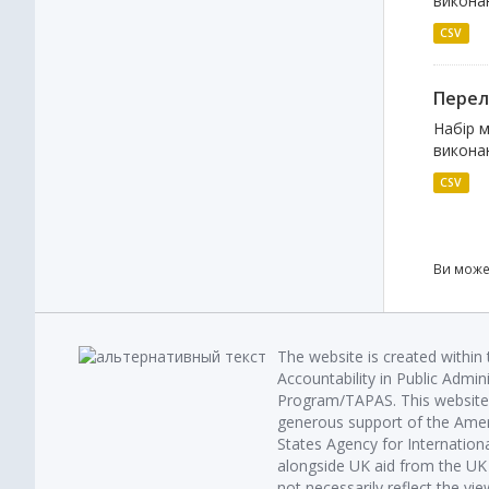
виконан
CSV
Перелі
Набір м
виконан
CSV
Ви може
The website is created within
Accountability in Public Admin
Program/TAPAS. This website 
generous support of the Amer
States Agency for Internatio
alongside UK aid from the U
not necessarily reflect the vi