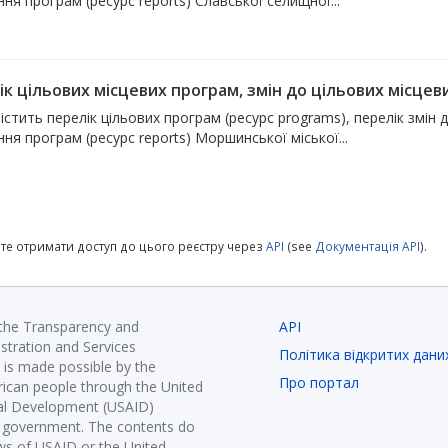
ня програм (ресурс reports) Славської селищної...
к цільових місцевих програм, змін до цільових місцевих
істить перелік цільових програм (ресурс programs), перелік змін 
ня програм (ресурс reports) Моршинської міської...
те отримати доступ до цього реєстру через
API
(see
Документація API
).
 the Transparency and
API
istration and Services
Політика відкритих дани
is made possible by the
Про портал
ican people through the United
nal Development (USAID)
K government. The contents do
ews of USAID or the United