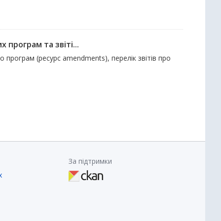
 програм та звіті...
до програм (ресурс amendments), перелік звітів про
За підтримки
х