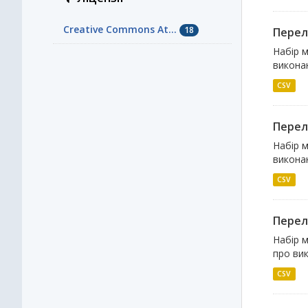
Creative Commons At...
18
Перелі
Набір м
виконан
CSV
Перелі
Набір м
виконан
CSV
Перелі
Набір м
про вик
CSV