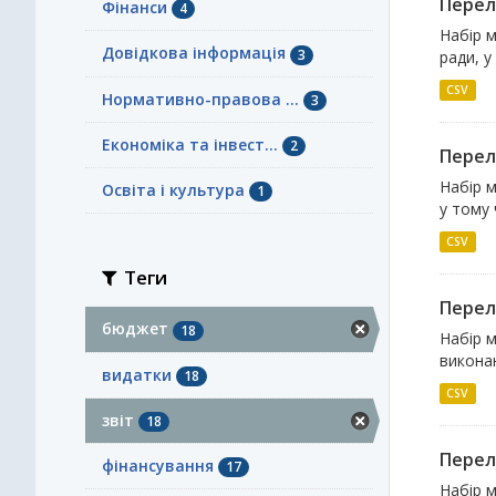
Перелі
Фінанси
4
Набір м
Довідкова інформація
3
ради, у
CSV
Нормативно-правова ...
3
Економіка та інвест...
2
Перелі
Набір м
Освіта і культура
1
у тому 
CSV
Теги
Перелі
бюджет
18
Набір м
виконан
видатки
18
CSV
звіт
18
Перелі
фінансування
17
Набір м