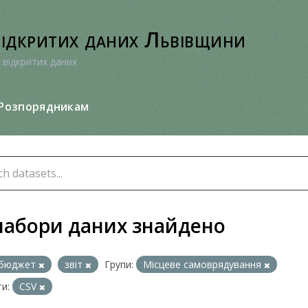
відкритих даних Львівщини
 відкритих даних
Розпорядникам
набори даних знайдено
бюджет
звіт
Групи:
Місцеве самоврядування
и:
CSV