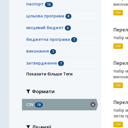
паспорт
виконан
16
CSV
цільова програма
8
місцевий бюджет
6
Перелі
Набір м
бюджетна програма
1
CSV
виконання
1
Перелі
затвердження
1
Набір м
Показати більше Теги
виконан
CSV
Формати
Перелі
CSV
18
Набір м
звітів 
CSV
Ліцензії