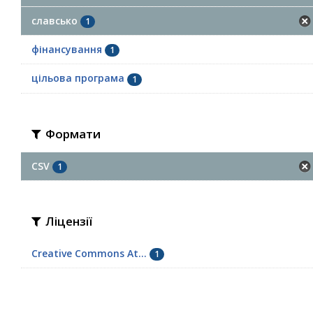
славсько
1
фінансування
1
цільова програма
1
Формати
CSV
1
Ліцензії
Creative Commons At...
1