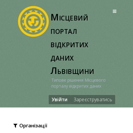
Перейти
до
Місцевий
вмісту
портал
відкритих
даних
Львівщини
Типове рішення Місцевого
порталу відкритих даних
Увійти
Зареєструватись
Організації