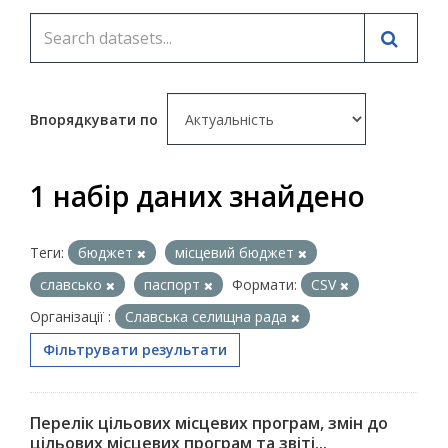
Впорядкувати по
1 набір даних знайдено
Теги:
бюджет
місцевий бюджет
славсько
паспорт
Формати:
CSV
Організації :
Славська селищна рада
Фільтрувати результати
Перелік цільових місцевих програм, змін до
цільових місцевих програм та звіті...