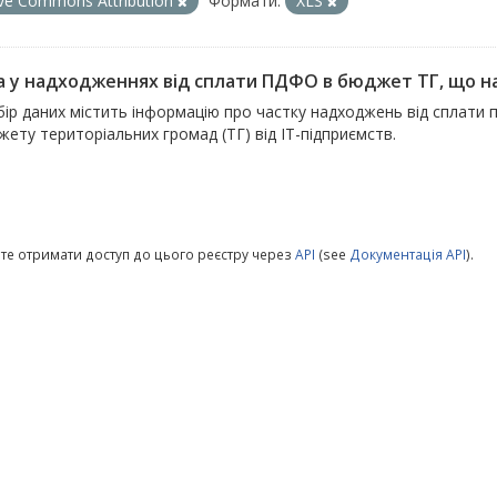
ive Commons Attribution
Формати:
XLS
а у надходженнях від сплати ПДФО в бюджет ТГ, що над
ір даних містить інформацію про частку надходжень від сплати 
ету територіальних громад (ТГ) від ІТ-підприємств.
те отримати доступ до цього реєстру через
API
(see
Документація API
).