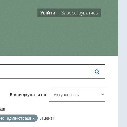
Увійти
Зареєструватись
Впорядкувати по
ції
ої адміністрації
Ліцензії: