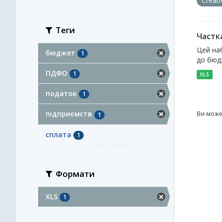
Creat
Теги
Частк
Цей наб
бюджет
1
до бюдж
ПДФО
1
XLS
податок
1
підприємств
Ви може
1
сплата
1
Формати
XLS
1