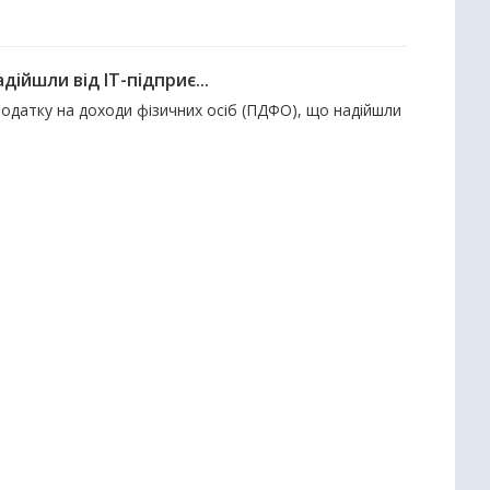
ійшли від ІТ-підприє...
податку на доходи фізичних осіб (ПДФО), що надійшли