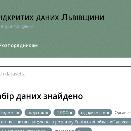
відкритих даних Львівщини
 відкритих даних
Розпорядникам
абір даних знайдено
бюджет
податок
ПДФО
підприємств
Організа
вління з питань цифрового розвитку Львівської обласної державн