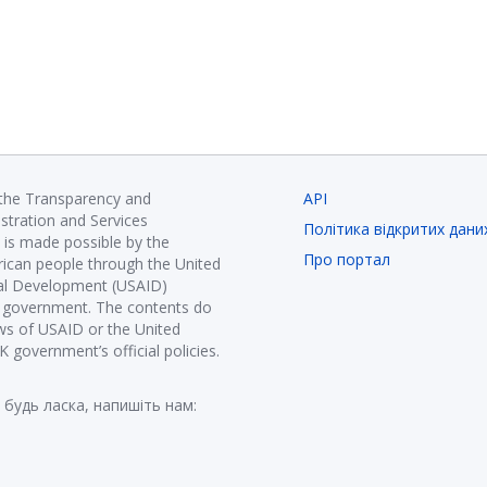
 the Transparency and
API
istration and Services
Політика відкритих дани
is made possible by the
Про портал
ican people through the United
nal Development (USAID)
K government. The contents do
ews of USAID or the United
government’s official policies.
 будь ласка, напишіть нам: