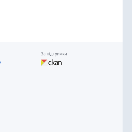
За підтримки
х