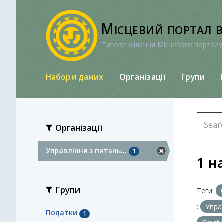
Перейти
до
Місцевий портал 
вмісту
Типове рішення Місцевого порталу
Набори даних
Організації
Групи
Організації
Управління з питань...
1
1 н
Групи
Теги:
:
Упра
Податки
1