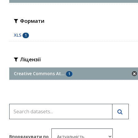
Формати
XLS
1
Ліцензії
Creative Commons At...
1
Впорядкувати по