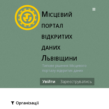
Перейти
до
Місцевий
вмісту
портал
відкритих
даних
Львівщини
Типове рішення Місцевого
порталу відкритих даних
Увійти
Зареєструватись
Організації