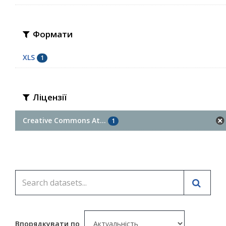
Формати
XLS
1
Ліцензії
Creative Commons At...
1
Впорядкувати по