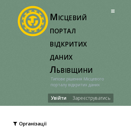
Перейти
до
Місцевий
вмісту
портал
відкритих
даних
Львівщини
Типове рішення Місцевого
порталу відкритих даних
Увійти
Зареєструватись
Організації