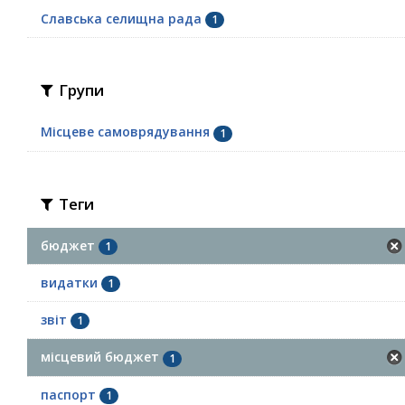
Славська селищна рада
1
Групи
Місцеве самоврядування
1
Теги
бюджет
1
видатки
1
звіт
1
місцевий бюджет
1
паспорт
1