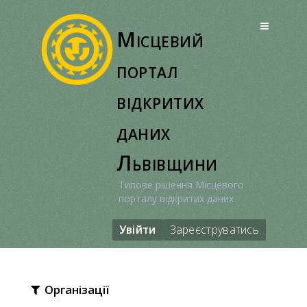
Перейти
до
Місцевий
вмісту
портал
відкритих
даних
Львівщини
Типове рішення Місцевого
порталу відкритих даних
Увійти
Зареєструватись
Організації