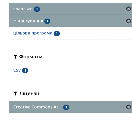
славсько
1
фінансування
1
цільова програма
1
Формати
CSV
1
Ліцензії
Creative Commons At...
1