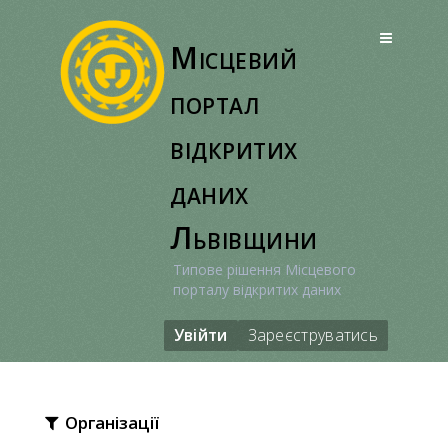
Перейти
до
Місцевий
вмісту
портал
відкритих
даних
Львівщини
Типове рішення Місцевого
порталу відкритих даних
Увійти
Зареєструватись
Організації