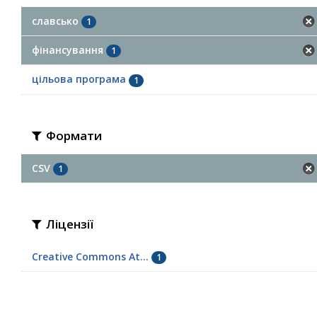
славсько
1
фінансування
1
цільова програма
1
Формати
CSV
1
Ліцензії
Creative Commons At...
1