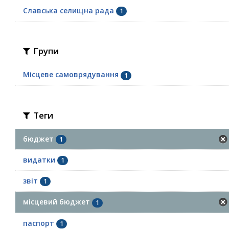
Славська селищна рада
1
Групи
Місцеве самоврядування
1
Теги
бюджет
1
видатки
1
звіт
1
місцевий бюджет
1
паспорт
1