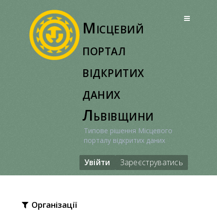
Перейти
до
Місцевий
вмісту
портал
відкритих
даних
Львівщини
Типове рішення Місцевого
порталу відкритих даних
Увійти
Зареєструватись
Організації