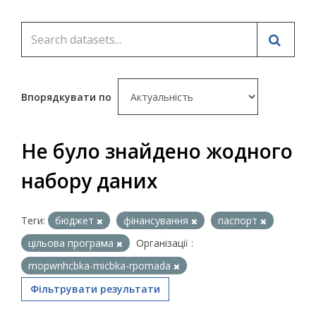
Впорядкувати по
Не було знайдено жодного
набору даних
Теги:
бюджет
фінансування
паспорт
цільова програма
Організації :
mopwnhcbka-micbka-rpomada
Фільтрувати результати