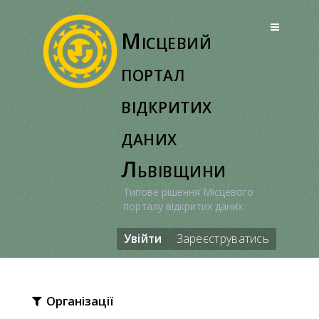
Перейти
до
Місцевий
вмісту
портал
відкритих
даних
Львівщини
Типове рішення Місцевого
порталу відкритих даних
Увійти
Зареєструватись
Організації