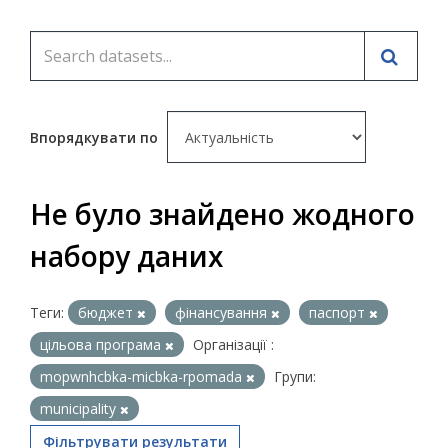
Впорядкувати по
Не було знайдено жодного
набору даних
Теги:
бюджет
фінансування
паспорт
цільова програма
Організації :
mopwnhcbka-micbka-rpomada
Групи:
municipality
Фільтрувати результати