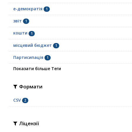
е-демократія
1
звіт
1
кошти
1
місцевий бюджет
1
Партисипація
1
Показати більше Теги
Формати
CSV
2
Ліцензії