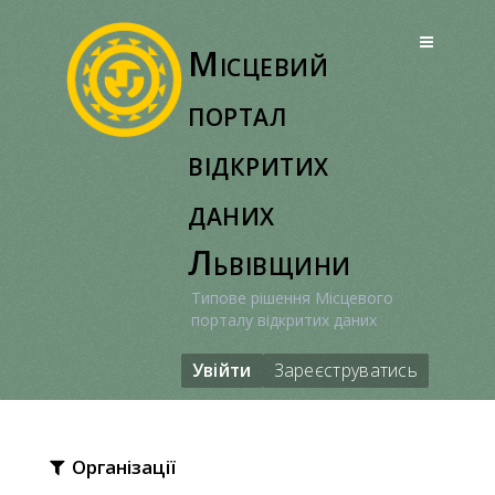
Перейти
до
Місцевий
вмісту
портал
відкритих
даних
Львівщини
Типове рішення Місцевого
порталу відкритих даних
Увійти
Зареєструватись
Організації