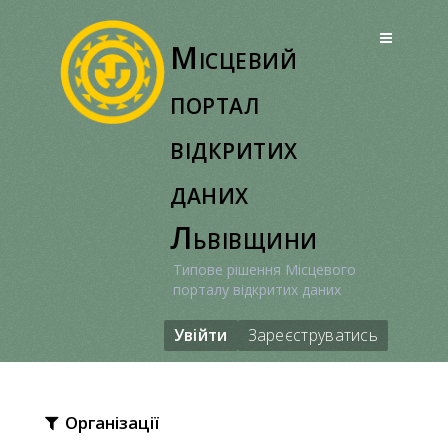
Перейти
до
Місцевий
вмісту
портал
відкритих
даних
Львівщини
Типове рішення Місцевого
порталу відкритих даних
Увійти
Зареєструватись
Організації