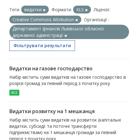
Теги:
видатки
Формати:
XLS
Ліцензії:
Creative Commons Attribution
Організації :
Департамент фінансів Львівської обласної
державної адміністрації
Фільтрувати результати
Видатки на газове господарство
Набір містить суми видатків на газове господарство в
розрізі громад за певний період з початку року
XLS
Видатки розвитку на 1 мешканця
Набір містить суми видатків на розвиток (капітальні
видатки, субсидії та поточні трансферти
підприємствам) на 1 мешканця громади за певний
період з початку року