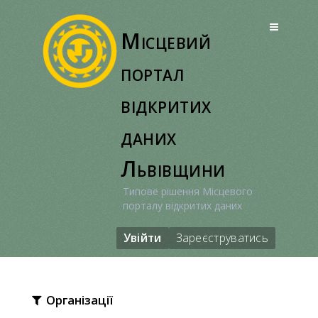
Перейти
до
Місцевий
вмісту
портал
відкритих
даних
Львівщини
Типове рішення Місцевого
порталу відкритих даних
Увійти
Зареєструватись
Організації