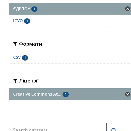
ЄДРПОУ
1
ІСУО
1
Формати
CSV
1
Ліцензії
Creative Commons At...
1