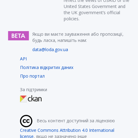
reflect the views of USAID or the
United States Government and
the UK government’s official
policies.
Якщо ви маєте зауваження або пропозиції,
будь ласка, напишіть нам:
data@loda.gov.ua
API
Політика відкритих даних
Про портал
За підтримки
Весь контент доступний за ліцензією
Creative Commons Attribution 4.0 International
license
, якщо не зазначено інше