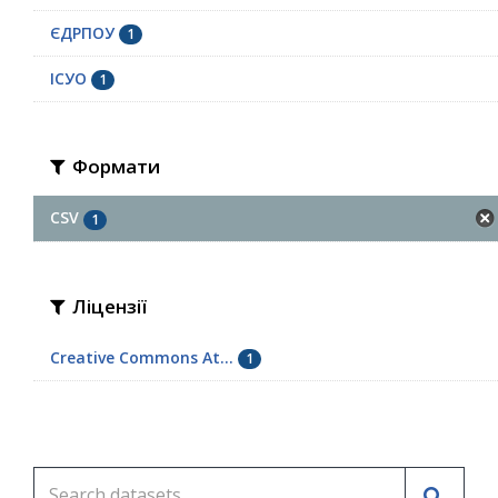
ЄДРПОУ
1
ІСУО
1
Формати
CSV
1
Ліцензії
Creative Commons At...
1