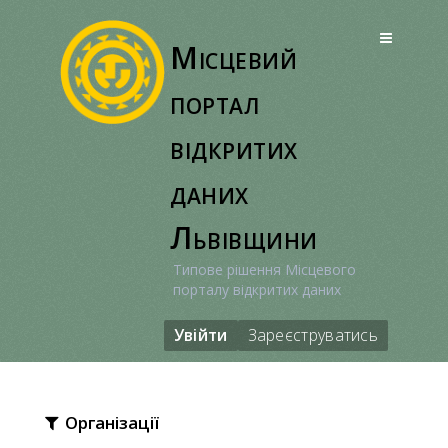
Перейти
до
Місцевий
вмісту
портал
відкритих
даних
Львівщини
Типове рішення Місцевого
порталу відкритих даних
Увійти
Зареєструватись
Організації