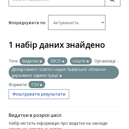
Впорядкувати по
1 набір даних знайдено
Теги:
видатки
ЗЗСО
кошти
Організації :
Департамент освіти і науки Львівської обласної
державної адміністрації
Формати:
CSV
Фільтрувати результати
Видатки в розрізі шкіл
Набір містить інформацію про видатки на заклади
загальної середньої освіти