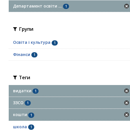
Департамент освіти ...
1
Групи
Освіта і культура
1
Фінанси
1
Теги
видатки
1
ЗЗСО
1
кошти
1
школа
1