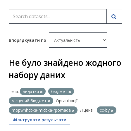
Впорядкувати по
Не було знайдено жодного
набору даних
Теги:
видатки
бюджет
місцевий бюджет
Організації :
mopwnhcbka-micbka-rpomada
Ліцензії:
cc-by
Фільтрувати результати