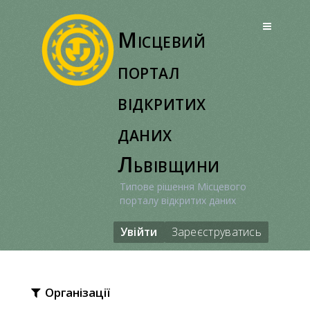
Перейти
до
Місцевий
вмісту
портал
відкритих
даних
Львівщини
Типове рішення Місцевого
порталу відкритих даних
Увійти
Зареєструватись
Організації