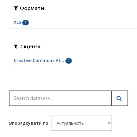
Формати
XLS
1
Ліцензії
Creative Commons At...
1
Впорядкувати по