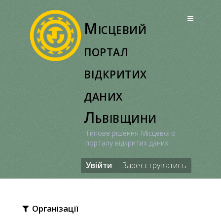
Перейти
до
Місцевий
вмісту
портал
відкритих
даних
Львівщини
Типове рішення Місцевого
порталу відкритих даних
Увійти
Зареєструватись
Організації