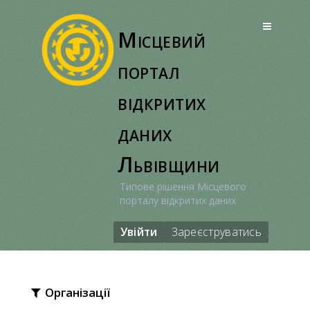
Перейти
до
Місцевий
вмісту
портал
відкритих
даних
Львівщини
Типове рішення Місцевого
порталу відкритих даних
Увійти
Зареєструватись
Організації