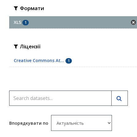
Формати
XLS
1
Ліцензії
Creative Commons At...
1
Впорядкувати по