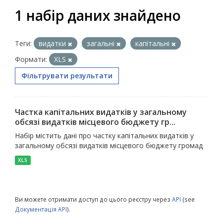
1 набір даних знайдено
Теги:
видатки
загальні
капітальні
Формати:
XLS
Фільтрувати результати
Частка капітальних видатків у загальному
обсязі видатків місцевого бюджету гр...
Набір містить дані про частку капітальних видатків у
загальному обсязі видатків місцевого бюджету громад
XLS
Ви можете отримати доступ до цього реєстру через
API
(see
Документація API
).