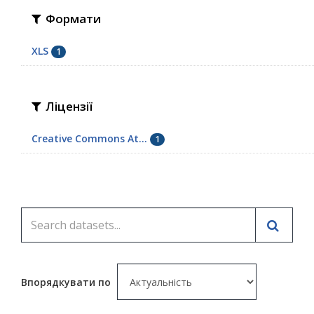
Формати
XLS
1
Ліцензії
Creative Commons At...
1
Впорядкувати по