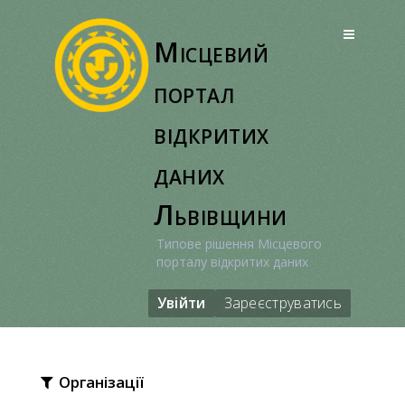
Перейти
до
Місцевий
вмісту
портал
відкритих
даних
Львівщини
Типове рішення Місцевого
порталу відкритих даних
Увійти
Зареєструватись
Організації