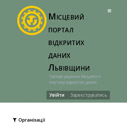
Перейти
до
Місцевий
вмісту
портал
відкритих
даних
Львівщини
Типове рішення Місцевого
порталу відкритих даних
Увійти
Зареєструватись
Організації