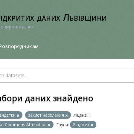
відкритих даних Львівщини
 відкритих даних
Розпорядникам
абори даних знайдено
видатки
захист населення
Ліцензії:
ive Commons Attribution
Групи:
Бюджет