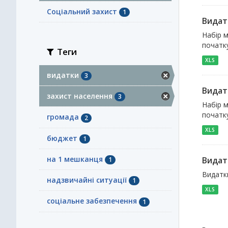
Соціальний захист
1
Видат
Набір м
початку
Теги
XLS
видатки
3
Видат
захист населення
3
Набір м
початк
громада
2
XLS
бюджет
1
на 1 мешканця
Видат
1
Видатки
надзвичайні ситуації
1
XLS
соціальне забезпечення
1