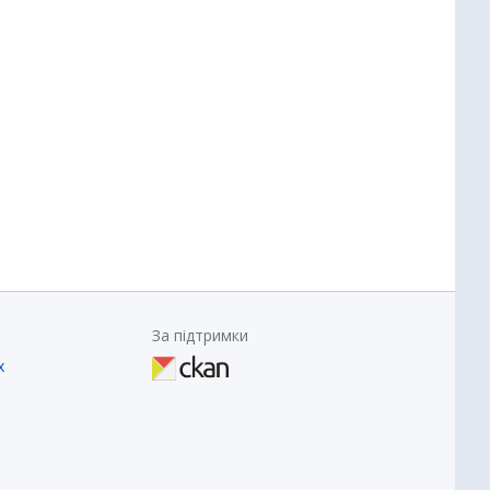
За підтримки
х