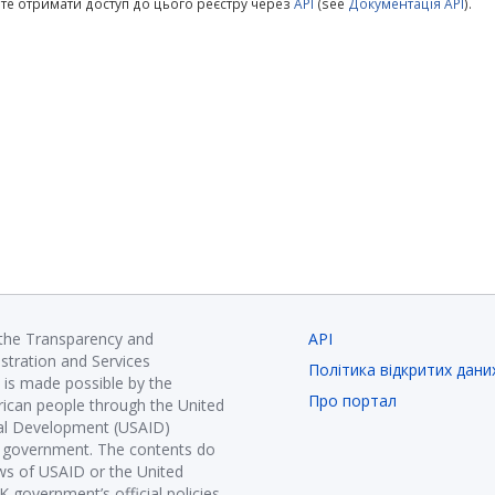
те отримати доступ до цього реєстру через
API
(see
Документація API
).
 the Transparency and
API
istration and Services
Політика відкритих дани
is made possible by the
Про портал
ican people through the United
nal Development (USAID)
K government. The contents do
ews of USAID or the United
government’s official policies.