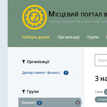
Перейти
до
Місцевий портал 
вмісту
Типове рішення Місцевого порталу
Набори даних
Організації
Групи
Організації
Департамент фінансі...
3
3 н
Групи
Теги:
Creat
Бюджет
3