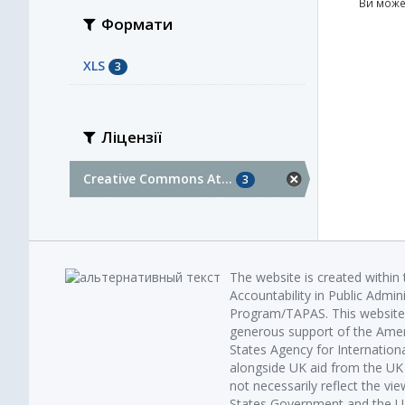
Ви може
Формати
XLS
3
Ліцензії
Creative Commons At...
3
The website is created within
Accountability in Public Admin
Program/TAPAS. This website 
generous support of the Amer
States Agency for Internatio
alongside UK aid from the U
not necessarily reflect the vi
States Government and the UK 