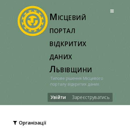
Перейти
до
Місцевий
вмісту
портал
відкритих
даних
Львівщини
Типове рішення Місцевого
порталу відкритих даних
Увійти
Зареєструватись
Організації