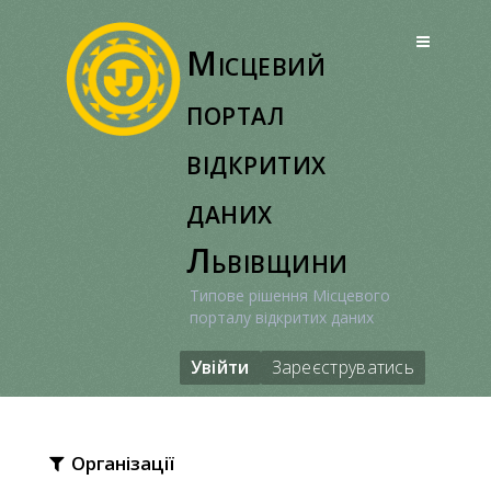
Перейти
до
Місцевий
вмісту
портал
відкритих
даних
Львівщини
Типове рішення Місцевого
порталу відкритих даних
Увійти
Зареєструватись
Організації