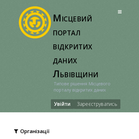
Перейти
до
Місцевий
вмісту
портал
відкритих
даних
Львівщини
Типове рішення Місцевого
порталу відкритих даних
Увійти
Зареєструватись
Організації