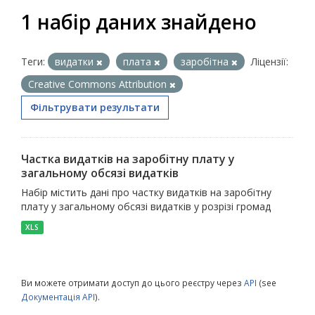
1 набір даних знайдено
Теги:
видатки
плата
заробітна
Ліцензії:
Creative Commons Attribution
Фільтрувати результати
Частка видатків на заробітну плату у
загальному обсязі видатків
Набір містить дані про частку видатків на заробітну
плату у загальному обсязі видатків у розрізі громад
XLS
Ви можете отримати доступ до цього реєстру через
API
(see
Документація API
).