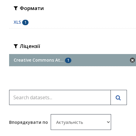
Формати
XLS
1
Ліцензії
Creative Commons At...
1
Впорядкувати по