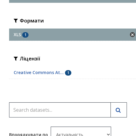
Формати
XLS
1
Ліцензії
Creative Commons At...
1
Впорядкувати по