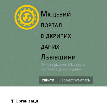
Перейти
до
Місцевий
вмісту
портал
відкритих
даних
Львівщини
Типове рішення Місцевого
порталу відкритих даних
Увійти
Зареєструватись
Організації