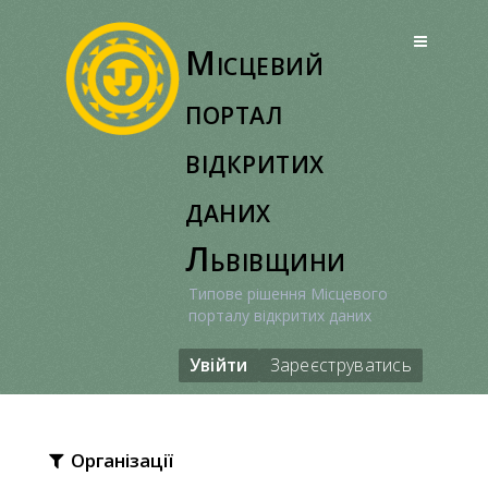
Перейти
до
Місцевий
вмісту
портал
відкритих
даних
Львівщини
Типове рішення Місцевого
порталу відкритих даних
Увійти
Зареєструватись
Організації