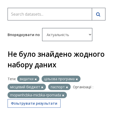
Впорядкувати по
Не було знайдено жодного
набору даних
Теги:
видатки
цільова програма
місцевий бюджет
паспорт
Організації :
mopwnhcbka-micbka-rpomada
Фільтрувати результати