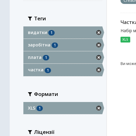
Creat
Теги
Частка
Набір м
видатки
1
XLS
заробітна
1
плата
1
Ви може
частка
1
Формати
XLS
1
Ліцензії