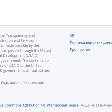
 the Transparency and
API
istration and Services
Політика відкритих дани
is made possible by the
Про портал
ican people through the United
nal Development (USAID)
K government. The contents do
ews of USAID or the United
government’s official policies.
 будь ласка, напишіть нам:
ive Commons Attribution 4.0 International license
, якщо не зазначен