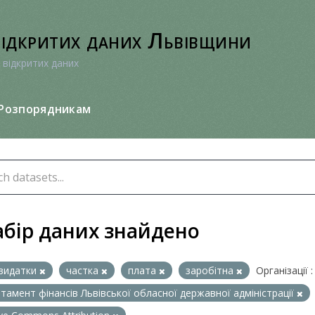
відкритих даних Львівщини
 відкритих даних
Розпорядникам
абір даних знайдено
видатки
частка
плата
заробітна
Організації :
тамент фінансів Львівської обласної державної адміністрації