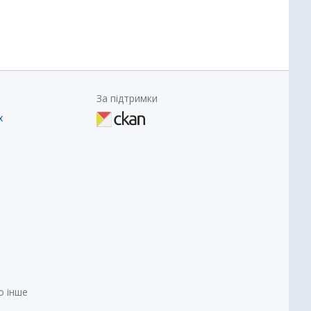
За підтримки
х
о інше