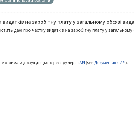
ive Commons Attribution
 видатків на заробітну плату у загальному обсязі вида
істить дані про частку видатків на заробітну плату у загальному 
те отримати доступ до цього реєстру через
API
(see
Документація API
).