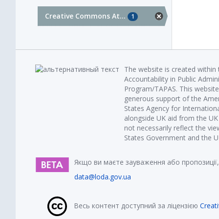
Creative Commons At...
1
The website is created within
Accountability in Public Admin
Program/TAPAS. This website 
generous support of the Amer
States Agency for Internatio
alongside UK aid from the U
not necessarily reflect the vi
States Government and the UK 
Якщо ви маєте зауваження або пропозиції,
data@loda.gov.ua
Весь контент доступний за ліцензією
Creat