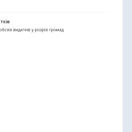
тків
обсязі видатків у розрізі громад