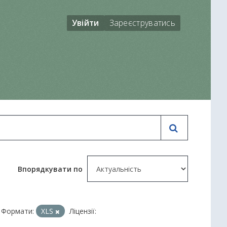
Увійти
Зареєструватись
Впорядкувати по
Формати:
XLS
Ліцензії: