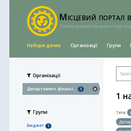
Перейти
до
Місцевий портал 
вмісту
Типове рішення Місцевого порталу
Набори даних
Організації
Групи
Організації
Департамент фінансі...
1
1 н
Групи
Теги:
Депар
Бюджет
1